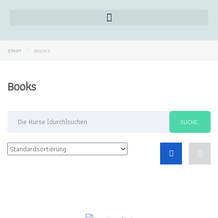
START
BOOKS
Books