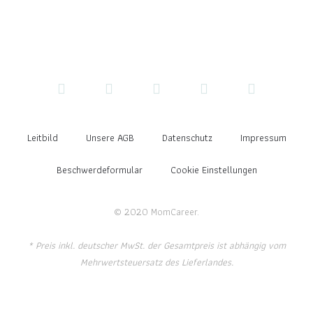
Leitbild
Unsere AGB
Datenschutz
Impressum
Beschwerdeformular
Cookie Einstellungen
© 2020 MomCareer.
* Preis inkl. deutscher MwSt. der Gesamtpreis ist abhängig vom
Mehrwertsteuersatz des Lieferlandes.
Anmelden