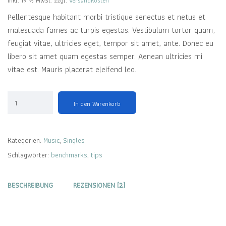
inkl. 19 % MwSt.
zzgl.
Versandkosten
Pellentesque habitant morbi tristique senectus et netus et
malesuada fames ac turpis egestas. Vestibulum tortor quam,
feugiat vitae, ultricies eget, tempor sit amet, ante. Donec eu
libero sit amet quam egestas semper. Aenean ultricies mi
vitae est. Mauris placerat eleifend leo.
In den Warenkorb
Kategorien:
Music
,
Singles
Schlagwörter:
benchmarks
,
tips
BESCHREIBUNG
REZENSIONEN (2)